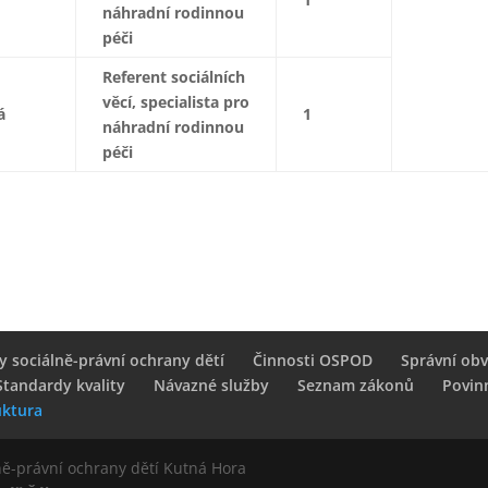
náhradní rodinnou
péči
Referent sociálních
věcí, specialista pro
á
1
náhradní rodinnou
péči
y sociálně-právní ochrany dětí
Činnosti OSPOD
Správní ob
Standardy kvality
Návazné služby
Seznam zákonů
Povin
uktura
ně-právní ochrany dětí Kutná Hora