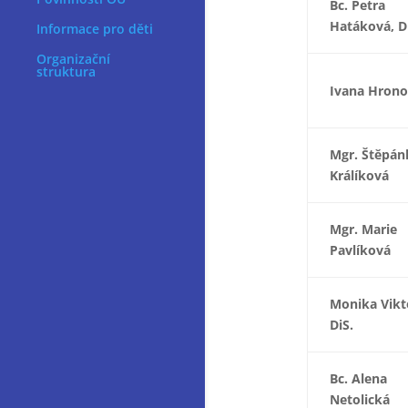
Bc. Petra
Hatáková, D
Informace pro děti
Organizační
struktura
Ivana Hron
Mgr. Štěpán
Králíková
Mgr. Marie
Pavlíková
Monika Vikt
DiS.
Bc. Alena
Netolická