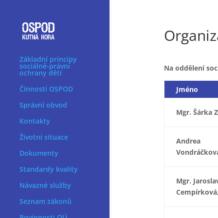
Organiz
Základní principy
sociálně-právní
Na oddělení soc
ochrany dětí
Činnosti OSPOD
Jméno
Správní obvod
Mgr. Šárka Z
Kontakty
Životní situace
Andrea
Vondráčková
Dokumenty
Standardy kvality
Mgr. Jarosla
Návazné služby
Cempírková,
Seznam zákonů
Povinnosti OÚ