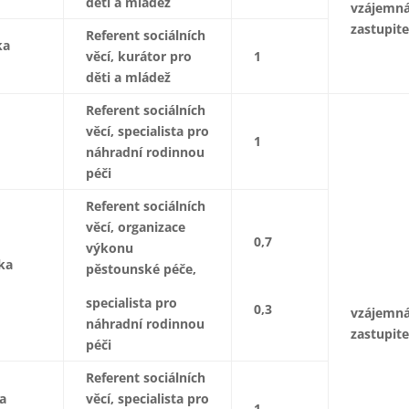
děti a mládež
vzájemn
zastupite
Referent sociálních
ka
věcí, kurátor pro
1
děti a mládež
Referent sociálních
věcí, specialista pro
1
náhradní rodinnou
péči
Referent sociálních
věcí, organizace
0,7
výkonu
ka
pěstounské péče,
specialista pro
0,3
vzájemn
náhradní rodinnou
zastupite
péči
Referent sociálních
a
věcí, specialista pro
1