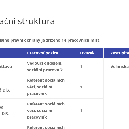
ační struktura
iálně právní ochrany je zřízeno 14 pracovních míst.
Pracovní pozice
Úvazek
Zastupit
Vedoucí oddělení,
ittová
1
Velímská
sociální pracovník
Referent sociálních
věcí, sociální
1
 DiS.
pracovník
Referent sociálních
va
věcí, sociální
1
 DiS.
pracovník
Referent sociálních